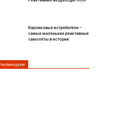
Реактивные вездеходы СССР
Карликовые истребители –
самые маленькие реактивные
самолёты в истории
Рекомендуем