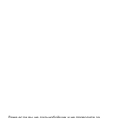
Даже если вы не дальнобойщик и не проводите за