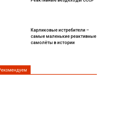
Реактивные вездеходы СССР
Карликовые истребители –
самые маленькие реактивные
самолёты в истории
Рекомендуем