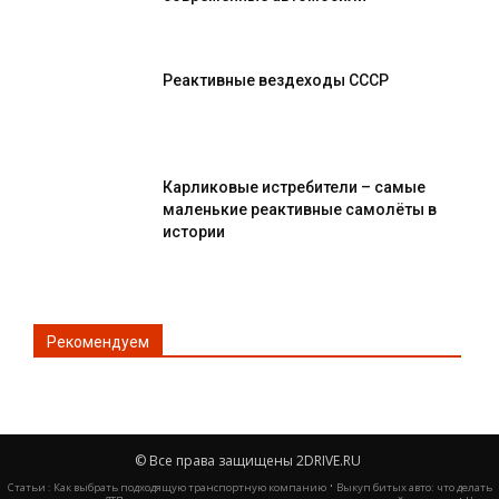
Реактивные вездеходы СССР
Карликовые истребители – самые
маленькие реактивные самолёты в
истории
Рекомендуем
© Все права защищены 2DRIVE.RU
·
Статьи :
Как выбрать подходящую транспортную компанию
Выкуп битых авто: что делать