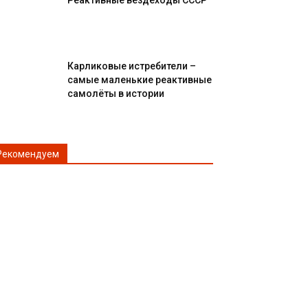
Реактивные вездеходы СССР
Карликовые истребители –
самые маленькие реактивные
самолёты в истории
Рекомендуем