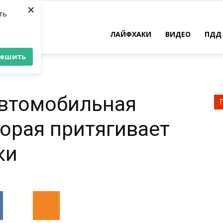
×
ть
ЛАЙФХАКИ
ВИДЕО
ПДД
решить
автомобильная
торая притягивает
ки