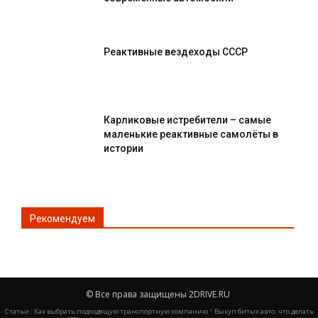
Реактивные вездеходы СССР
Карликовые истребители – самые
маленькие реактивные самолёты в
истории
Рекомендуем
© Все права защищены 2DRIVE.RU
·
Статьи :
Как выбрать подходящую транспортную компанию
Выкуп битых авто: что делать