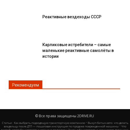
Реактивные вездеходы СССР
Карликовые истребители – самые
маленькие реактивные самолёты в
истории
Рекомендуем
© Все права защищены 2DRIVE.RU
·
Статьи :
Как выбрать подходящую транспортную компанию
Выкуп битых авто: что делать
·
владельцу после ДТП — пошаговая инструкция по продаже поврежденной машины
Что
·
такое быстрое банкротство и кому оно подходит
Закон о банкротстве и имущество должника: