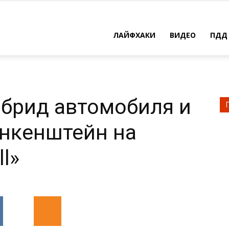
ЛАЙФХАКИ
ВИДЕО
ПДД
ибрид автомобиля и
нкенштейн на
l»