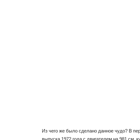
Из чего же было сделано данное чудо? В пер
выпуска 1972 года с двигателем на 981 см. к