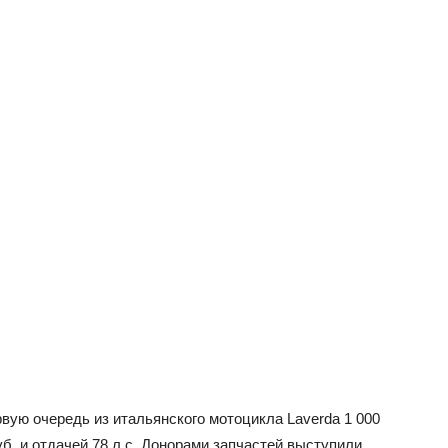
вую очередь из итальянского мотоцикла Laverda 1 000
уб. и отдачей 78 л.с. Донорами запчастей выступили