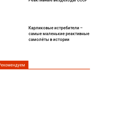
Реактивные вездеходы СССР
Карликовые истребители –
самые маленькие реактивные
самолёты в истории
Рекомендуем