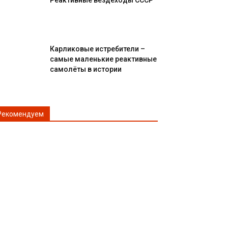
Реактивные вездеходы СССР
Карликовые истребители –
самые маленькие реактивные
самолёты в истории
Рекомендуем