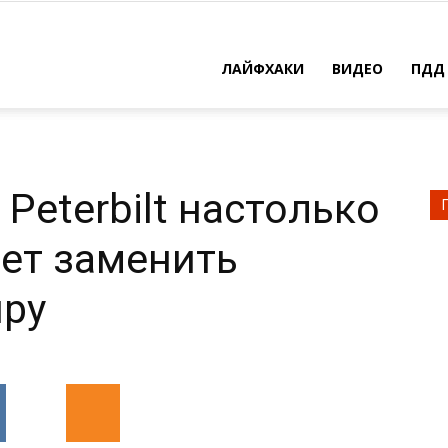
ЛАЙФХАКИ
ВИДЕО
ПДД
Peterbilt настолько
жет заменить
иру