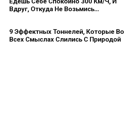
Едешь Себе Спокойно 300 Км/ч, И
Вдруг, Откуда Не Возьмись…
9 Эффектных Тоннелей, Которые Во
Всех Смыслах Слились С Природой