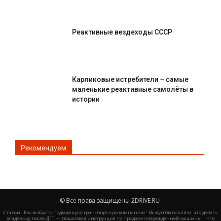
Реактивные вездеходы СССР
Карликовые истребители – самые
маленькие реактивные самолёты в
истории
Рекомендуем
© Все права защищены 2DRIVE.RU
·
Статьи :
Как выбрать подходящую транспортную компанию
Выкуп битых авто: что делать
·
владельцу после ДТП — пошаговая инструкция по продаже поврежденной машины
Что