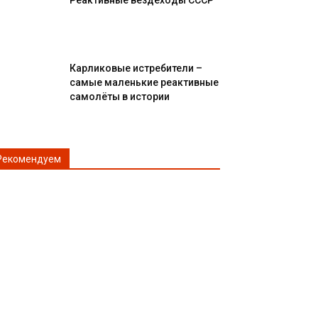
Реактивные вездеходы СССР
Карликовые истребители –
самые маленькие реактивные
самолёты в истории
Рекомендуем