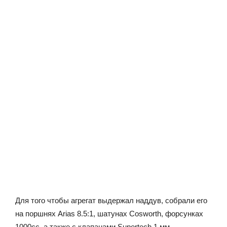
Для того чтобы агрегат выдержал наддув, собрали его
на поршнях Arias 8.5:1, шатунах Cosworth, форсунках
1000cc, а также с клапанами Supertech 1 мм.