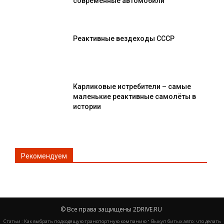
современные автомобили
Реактивные вездеходы СССР
Карликовые истребители – самые
маленькие реактивные самолёты в
истории
Рекомендуем
© Все права защищены 2DRIVE.RU
·
Статьи :
Как выбрать подходящую транспортную компанию
Выкуп битых авто: что делать