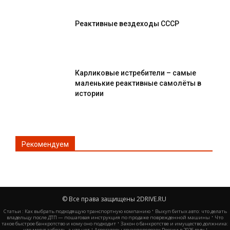
Реактивные вездеходы СССР
Карликовые истребители – самые
маленькие реактивные самолёты в
истории
Рекомендуем
© Все права защищены 2DRIVE.RU
·
Статьи :
Как выбрать подходящую транспортную компанию
Выкуп битых авто: что делать
·
владельцу после ДТП — пошаговая инструкция по продаже поврежденной машины
Что
·
такое быстрое банкротство и кому оно подходит
Закон о банкротстве и имущество должника:
·
·
что могут забрать, а что нет
Агрегаторы грузоперевозок России в 2026 году