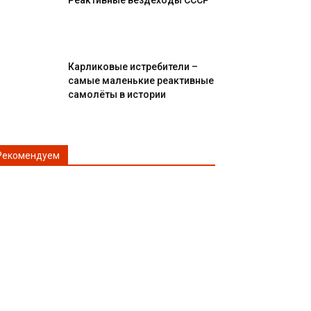
Реактивные вездеходы СССР
Карликовые истребители –
самые маленькие реактивные
самолёты в истории
Рекомендуем