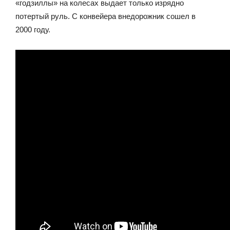
«годзиллы» на колесах выдает только изрядно
потертый руль. С конвейера внедорожник сошел в
2000 году.