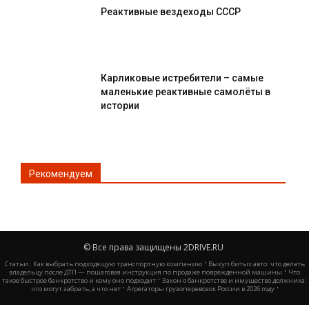
Реактивные вездеходы СССР
Карликовые истребители – самые
маленькие реактивные самолёты в
истории
Рекомендуем
© Все права защищены 2DRIVE.RU
·
Статьи :
Как выбрать подходящую транспортную компанию
Выкуп битых авто: что делать
·
владельцу после ДТП — пошаговая инструкция по продаже поврежденной машины
Что
·
такое быстрое банкротство и кому оно подходит
Закон о банкротстве и имущество должника:
·
·
что могут забрать, а что нет
Агрегаторы грузоперевозок России в 2026 году