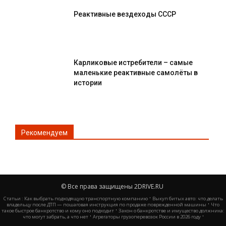
Реактивные вездеходы СССР
Карликовые истребители – самые
маленькие реактивные самолёты в
истории
Рекомендуем
© Все права защищены 2DRIVE.RU
·
Статьи :
Как выбрать подходящую транспортную компанию
Выкуп битых авто: что делать
·
владельцу после ДТП — пошаговая инструкция по продаже поврежденной машины
Что
·
такое быстрое банкротство и кому оно подходит
Закон о банкротстве и имущество должника:
·
·
что могут забрать, а что нет
Агрегаторы грузоперевозок России в 2026 году