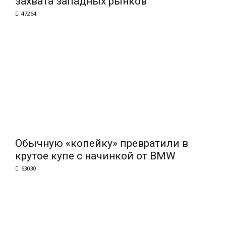
захвата западных рынков
47264
Обычную «копейку» превратили в
крутое купе с начинкой от BMW
63030