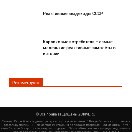
Реактивные вездеходы СССР
Карликовые истребители – самые
маленькие реактивные самолёты в
истории
Рекомендуем
© Все права защищены 2DRIVE.RU
·
Статьи :
Как выбрать подходящую транспортную компанию
Выкуп битых авто: что делать
·
владельцу после ДТП — пошаговая инструкция по продаже поврежденной машины
Что
·
такое быстрое банкротство и кому оно подходит
Закон о банкротстве и имущество должника:
·
·
что могут забрать, а что нет
Агрегаторы грузоперевозок России в 2026 году