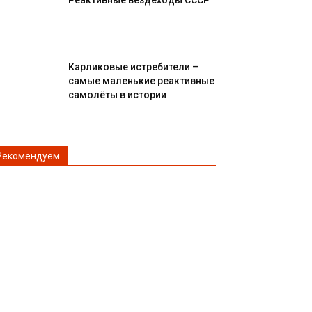
Реактивные вездеходы СССР
Карликовые истребители –
самые маленькие реактивные
самолёты в истории
Рекомендуем