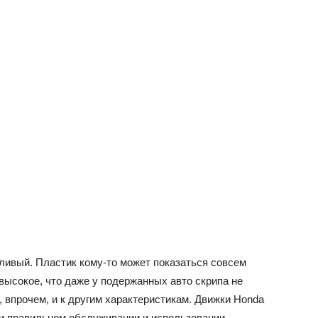
ливый. Пластик кому-то может показаться совсем
высокое, что даже у подержанных авто скрипа не
, впрочем, и к другим характеристикам. Движки Honda
ри правильном обслуживании и использовании