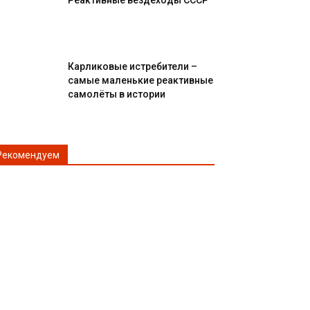
Реактивные вездеходы СССР
Карликовые истребители –
самые маленькие реактивные
самолёты в истории
Рекомендуем