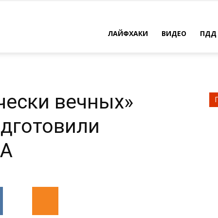
×
ть
ЛАЙФХАКИ
ВИДЕО
ПДД
решить
чески вечных»
одготовили
ША