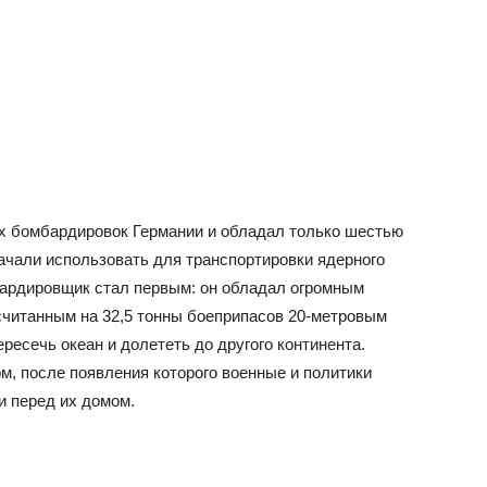
х бомбардировок Германии и обладал только шестью
начали использовать для транспортировки ядерного
бардировщик стал первым: он обладал огромным
считанным на 32,5 тонны боеприпасов 20-метровым
есечь океан и долететь до другого континента.
м, после появления которого военные и политики
и перед их домом.