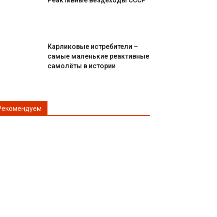
Реактивные вездеходы СССР
Карликовые истребители –
самые маленькие реактивные
самолёты в истории
Рекомендуем