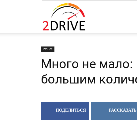
Разрешите сайту 2drive.ru отправля
вам уведомления на рабочий стол
2DRIVE.RU
Запретить
Раз
Разное
Много не мало:
большим колич
ПОДЕЛИТЬСЯ
РАССКАЗАТЬ