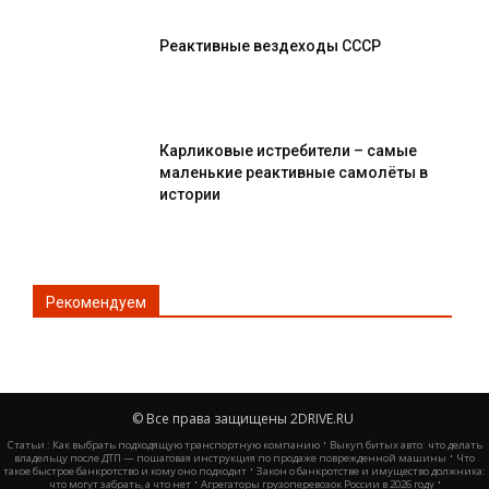
Реактивные вездеходы СССР
Карликовые истребители – самые
маленькие реактивные самолёты в
истории
Рекомендуем
© Все права защищены 2DRIVE.RU
·
Статьи :
Как выбрать подходящую транспортную компанию
Выкуп битых авто: что делать
·
владельцу после ДТП — пошаговая инструкция по продаже поврежденной машины
Что
·
такое быстрое банкротство и кому оно подходит
Закон о банкротстве и имущество должника:
·
·
что могут забрать, а что нет
Агрегаторы грузоперевозок России в 2026 году