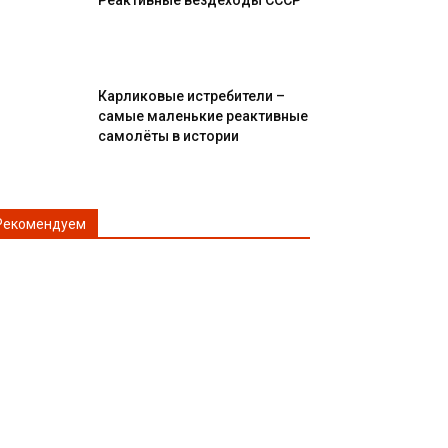
Реактивные вездеходы СССР
Карликовые истребители –
самые маленькие реактивные
самолёты в истории
Рекомендуем