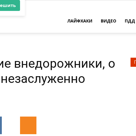
×
ть
ЛАЙФХАКИ
ВИДЕО
ПДД
решить
ие внедорожники, о
 незаслуженно