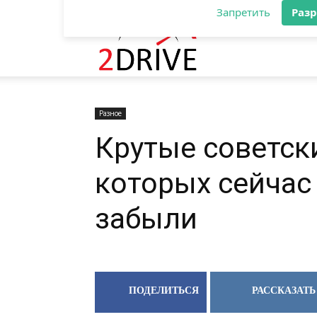
Разрешите сайту 2drive.ru отправля
вам уведомления на рабочий стол
2DRIVE.RU
Запретить
Раз
Разное
Крутые советск
которых сейчас
забыли
ПОДЕЛИТЬСЯ
РАССКАЗАТЬ