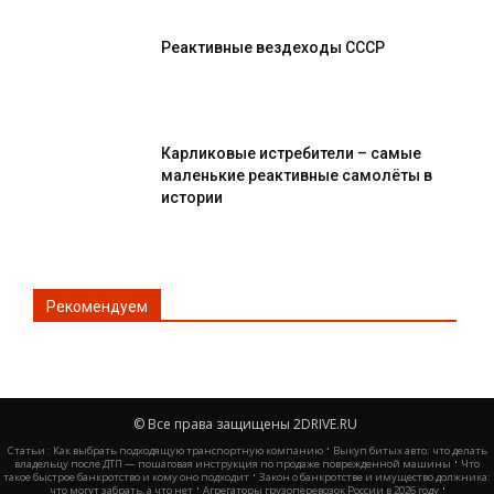
Реактивные вездеходы СССР
Карликовые истребители – самые
маленькие реактивные самолёты в
истории
Рекомендуем
© Все права защищены 2DRIVE.RU
·
Статьи :
Как выбрать подходящую транспортную компанию
Выкуп битых авто: что делать
·
владельцу после ДТП — пошаговая инструкция по продаже поврежденной машины
Что
·
такое быстрое банкротство и кому оно подходит
Закон о банкротстве и имущество должника:
·
·
что могут забрать, а что нет
Агрегаторы грузоперевозок России в 2026 году