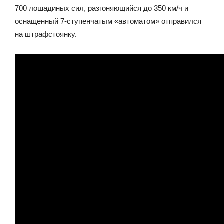
700 лошадиных сил, разгоняющийся до 350 км/ч и
оснащенный 7-ступенчатым «автоматом» отправился
на штрафстоянку.