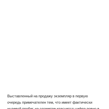
Выставленный на продажу экземпляр в первую
очередь примечателен тем, что имеет фактически
нулевой пробег, на одометре красуется цифра ровно в