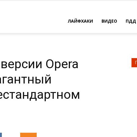
ЛАЙФХАКИ
ВИДЕО
ПДД
в версии Opera
агантный
естандартном