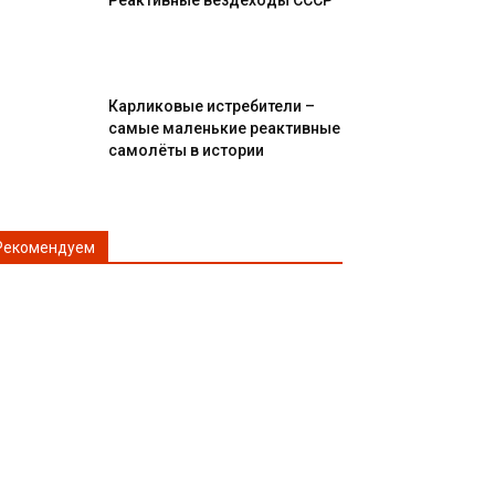
Реактивные вездеходы СССР
Карликовые истребители –
самые маленькие реактивные
самолёты в истории
Рекомендуем