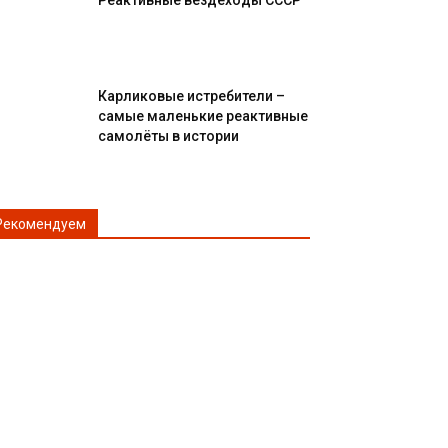
Реактивные вездеходы СССР
Карликовые истребители –
самые маленькие реактивные
самолёты в истории
Рекомендуем