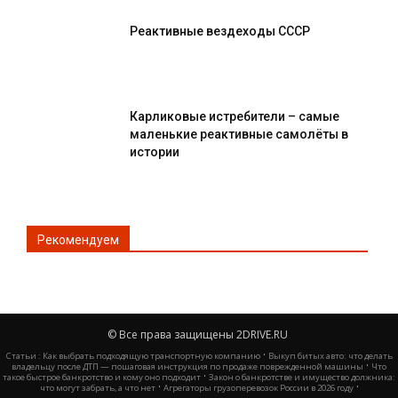
Реактивные вездеходы СССР
Карликовые истребители – самые
маленькие реактивные самолёты в
истории
Рекомендуем
© Все права защищены 2DRIVE.RU
·
Статьи :
Как выбрать подходящую транспортную компанию
Выкуп битых авто: что делать
·
владельцу после ДТП — пошаговая инструкция по продаже поврежденной машины
Что
·
такое быстрое банкротство и кому оно подходит
Закон о банкротстве и имущество должника:
·
·
что могут забрать, а что нет
Агрегаторы грузоперевозок России в 2026 году