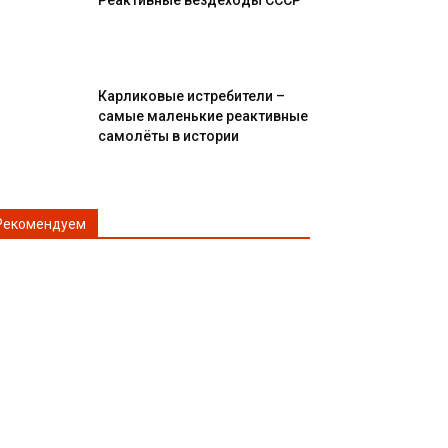
Реактивные вездеходы СССР
Карликовые истребители –
самые маленькие реактивные
самолёты в истории
Рекомендуем