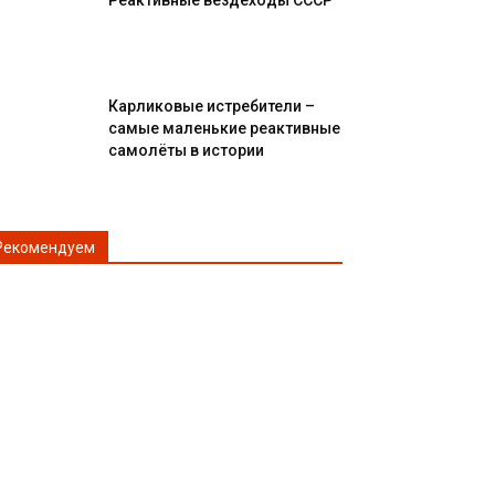
Реактивные вездеходы СССР
Карликовые истребители –
самые маленькие реактивные
самолёты в истории
Рекомендуем