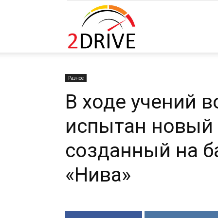
2DRIVE.RU
Разное
В ходе учений 
испытан новый 
созданный на б
«Нива»