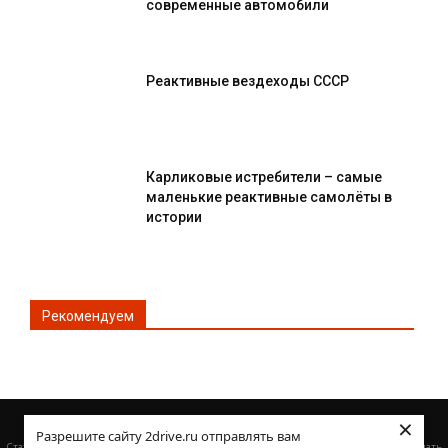
современные автомобили
Реактивные вездеходы СССР
Карликовые истребители – самые
маленькие реактивные самолёты в
истории
Рекомендуем
×
© Все права защищены 2DRIVE.RU
Разрешите сайту 2drive.ru отправлять вам
·
Статьи :
Как выбрать подходящую транспортную компанию
Выкуп битых авто: что делать