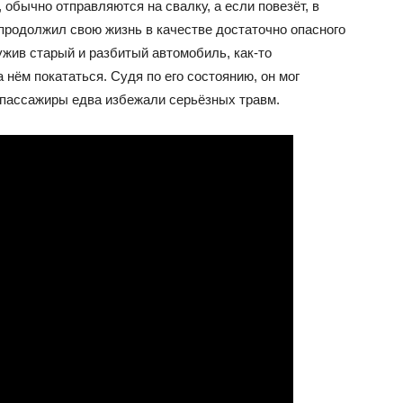
обычно отправляются на свалку, а если повезёт, в
 продолжил свою жизнь в качестве достаточно опасного
ужив старый и разбитый автомобиль, как-то
 нём покататься. Судя по его состоянию, он мог
е пассажиры едва избежали серьёзных травм.