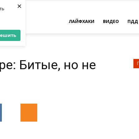
×
ть
ЛАЙФХАКИ
ВИДЕО
ПДД
решить
е: Битые, но не