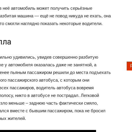
 в неё автомобиль может получить серьёзные
разбитая машина — ещё не повод никуда не ехать, она
то смогли наглядно показать некоторые водители.
лла
сильно удивились, увидев совершенно разбитую
е у автомобиля оказалась даже не занятной, а
менее пьяным пассажиром решили до места подъехать
ого пассажирского автобуса, с которым они
 всех пассажиров, водитель автобуса вовремя
олосу, никто в автобусе не пострадал. Легковой
езло меньше – заднюю часть фактически смяло,
тался вместе с бывшим пассажиром, пока не бросил
ных жителей.