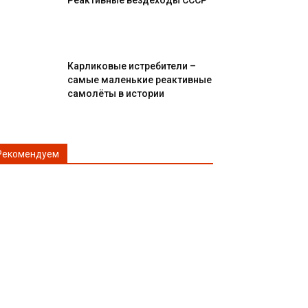
Реактивные вездеходы СССР
Карликовые истребители –
самые маленькие реактивные
самолёты в истории
Рекомендуем