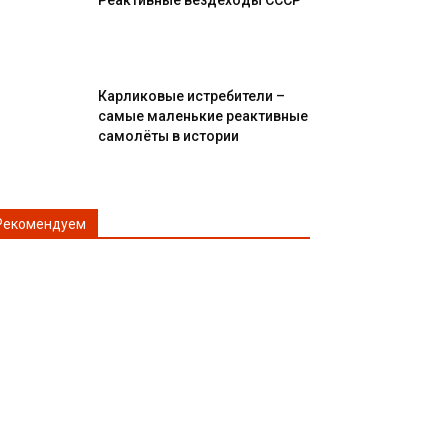
Реактивные вездеходы СССР
Карликовые истребители –
самые маленькие реактивные
самолёты в истории
Рекомендуем