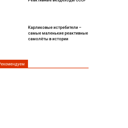
Реактивные вездеходы СССР
Карликовые истребители –
самые маленькие реактивные
самолёты в истории
Рекомендуем