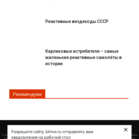
Реактивные вездеходы СССР
Карликовые истребители – самые
маленькие реактивные самолёты в
истории
Рекомендуем
×
© Все права защищены 2DRIVE.RU
Разрешите сайту 2drive.ru отправлять вам
·
Статьи :
Как выбрать подходящую транспортную компанию
Выкуп битых авто: что делать
уведомления на рабочий стол
·
владельцу после ДТП — пошаговая инструкция по продаже поврежденной машины
Что