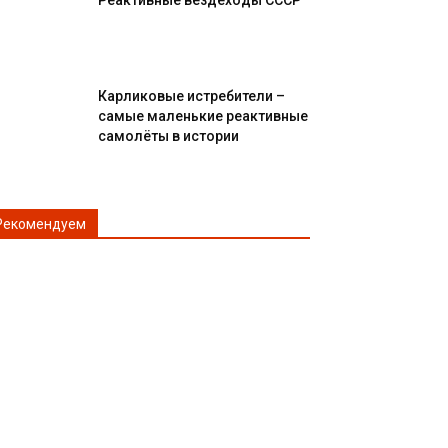
Реактивные вездеходы СССР
Карликовые истребители –
самые маленькие реактивные
самолёты в истории
Рекомендуем