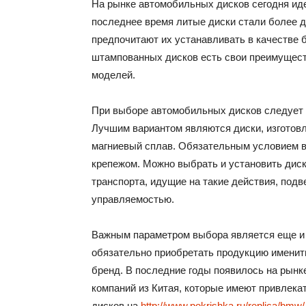
На рынке автомобильных дисков сегодня ид
последнее время литые диски стали более 
предпочитают их устанавливать в качестве б
штампованных дисков есть свои преимущест
моделей.
При выборе автомобильных дисков следует 
Лучшим вариантом являются диски, изготов
магниевый сплав. Обязательным условием в
крепежом. Можно выбрать и установить диск
транспорта, идущие на такие действия, по
управляемостью.
Важным параметром выбора является еще и ф
обязательно приобретать продукцию именит
бренд. В последние годы появилось на рынк
компаний из Китая, которые имеют привлек
дисков на
http://www.pokrishka.ru/replica/bmw/