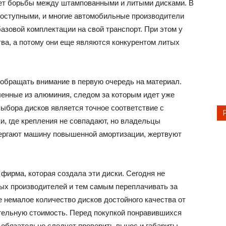
ет борьбы между штампованными и литыми дисками. В
доступными, и многие автомобильные производители
азовой комплектации на свой транспорт. При этом у
ва, а потому они еще являются конкурентом литых
обращать внимание в первую очередь на материал.
ленные из алюминия, следом за которым идет уже
ыбора дисков является точное соответствие с
и, где крепления не совпадают, но владельцы
двергают машину повышенной амортизации, жертвуют
ирма, которая создала эти диски. Сегодня не
ых производителей и тем самым переплачивать за
е немалое количество дисков достойного качества от
ательную стоимость. Перед покупкой понравившихся
обязательно следует проверить вынос и габариты,