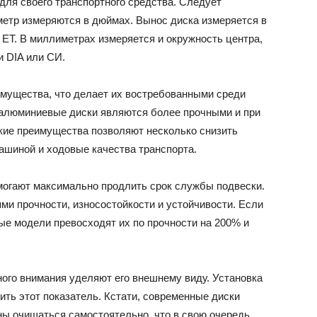
для своего транспортного средства. Следует
метр измеряются в дюймах. Вынос диска измеряется в
ET. В миллиметрах измеряется и окружность центра,
и DIA или СИ.
мущества, что делает их востребованными среди
и алюминиевые диски являются более прочными и при
кие преимущества позволяют несколько снизить
ашиной и ходовые качества транспорта.
огают максимально продлить срок службы подвески.
и прочности, износостойкости и устойчивости. Если
е модели превосходят их по прочности на 200% и
ого внимания уделяют его внешнему виду. Установка
ть этот показатель. Кстати, современные диски
ны очищаться самостоятельно, что в свою очередь