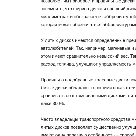
позволяет им приобрести правильные диски 
запомнить, что ширина диска и внешний диа
миллиметрах и обозначается аббревиатурой 
которая может обозначаться аббревиатурам
У литых дисков имеются определенные преи
автолюбителей. Так, например, магниевые 
этом имеют сравнительно невысокий вес. Та
расход топлива, улучшают управляемость м
Правильно подобранные колесные диски пом
Литые диски обладают хорошими показателям
сравнивать со штампованными дисками, литы
даже 300%.
Часто владельцы транспортного средства мн
литых дисков позволяет существенно улучши
имеют одну полезную особенность – способ