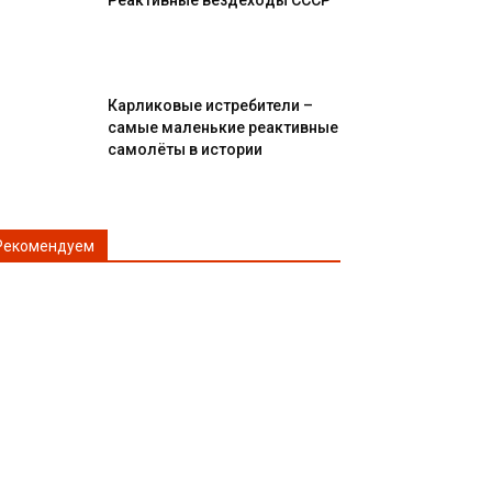
Реактивные вездеходы СССР
Карликовые истребители –
самые маленькие реактивные
самолёты в истории
Рекомендуем