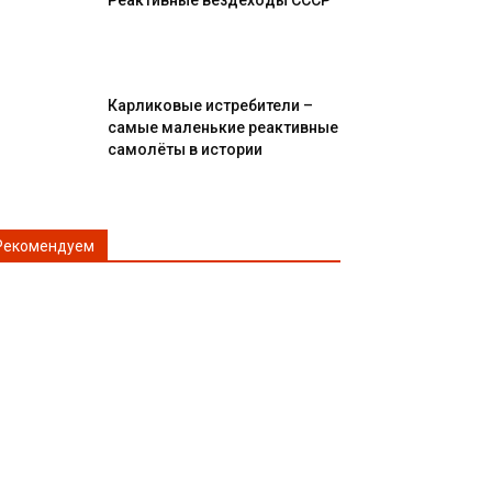
Реактивные вездеходы СССР
Карликовые истребители –
самые маленькие реактивные
самолёты в истории
Рекомендуем