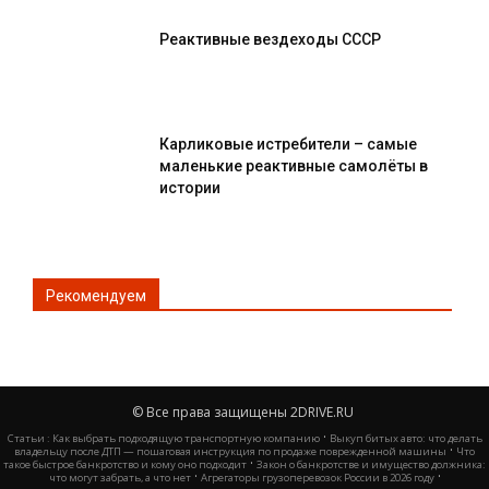
Реактивные вездеходы СССР
Карликовые истребители – самые
маленькие реактивные самолёты в
истории
Рекомендуем
© Все права защищены 2DRIVE.RU
·
Статьи :
Как выбрать подходящую транспортную компанию
Выкуп битых авто: что делать
·
владельцу после ДТП — пошаговая инструкция по продаже поврежденной машины
Что
·
такое быстрое банкротство и кому оно подходит
Закон о банкротстве и имущество должника:
·
·
что могут забрать, а что нет
Агрегаторы грузоперевозок России в 2026 году