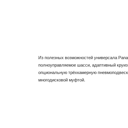
Из полезных возможностей универсала Panam
полноуправляемое шасси, адаптивный круиз-
опциональную трёхкамерную пневмоподвеску
многодисковой муфтой.