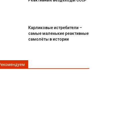
Реактивные вездеходы СССР
Карликовые истребители –
самые маленькие реактивные
самолёты в истории
Рекомендуем