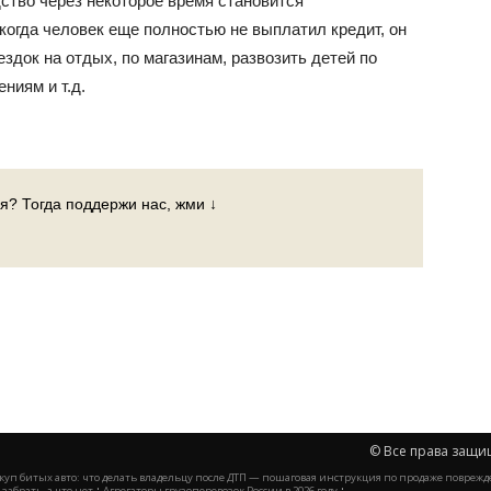
дство через некоторое время становится
когда человек еще полностью не выплатил кредит, он
ездок на отдых, по магазинам, развозить детей по
ниям и т.д.
я? Тогда поддержи нас, жми ↓
© Все права защи
куп битых авто: что делать владельцу после ДТП — пошаговая инструкция по продаже повр
·
·
забрать, а что нет
Агрегаторы грузоперевозок России в 2026 году