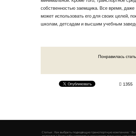
минимальной. Кроме того, транспортное сре
собственностью заемщика. Все время, даже 
может использовать его для своих целей, по
школам, детсадам и высшим учебным заведе
Понравилась стать
1355
·
Статьи :
Как выбрать подходящую транспортную компанию
Вы
·
подходит
Закон о банкротстве и имущество должника: что могут 