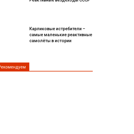
Реактивные вездеходы СССР
Карликовые истребители –
самые маленькие реактивные
самолёты в истории
Рекомендуем