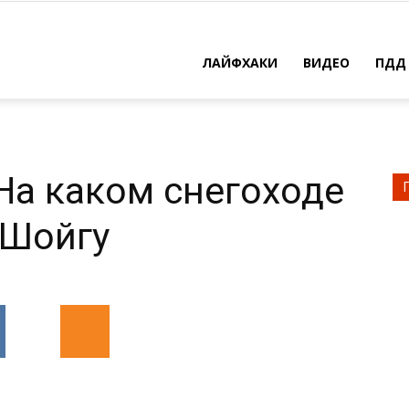
×
ть
ЛАЙФХАКИ
ВИДЕО
ПДД
решить
 На каком снегоходе
 Шойгу