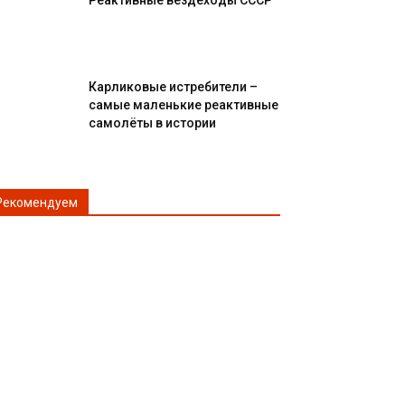
Реактивные вездеходы СССР
Карликовые истребители –
самые маленькие реактивные
самолёты в истории
Рекомендуем