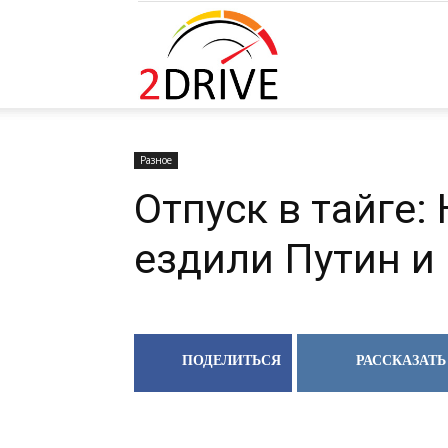
Разрешите сайту 2drive.ru отправля
вам уведомления на рабочий стол
2DRIVE.RU
Запретить
Раз
Разное
Отпуск в тайге:
ездили Путин и
ПОДЕЛИТЬСЯ
РАССКАЗАТЬ