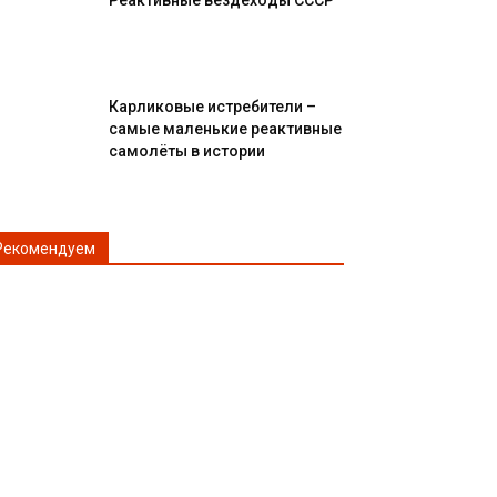
Реактивные вездеходы СССР
Карликовые истребители –
самые маленькие реактивные
самолёты в истории
Рекомендуем