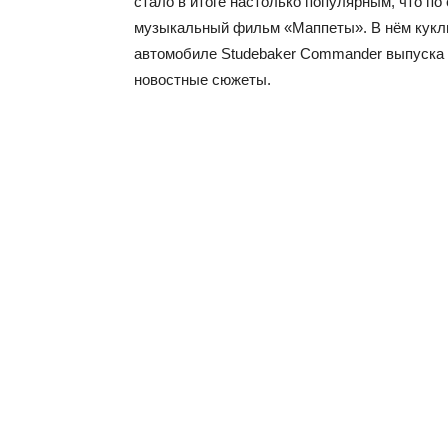
стало в итоге настолько популярным, что п
музыкальный фильм «Маппеты». В нём куклы
автомобиле Studebaker Commander выпуска 
новостные сюжеты.