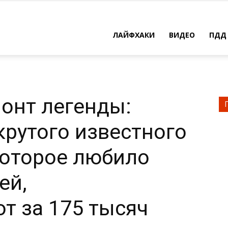
ЛАЙФХАКИ
ВИДЕО
ПДД
онт легенды:
крутого известного
которое любило
ей,
т за 175 тысяч