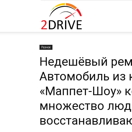
2DRIVE.RU
Разное
Недешёвый рем
Автомобиль из 
«Маппет-Шоу» 
множество люд
восстанавливаю