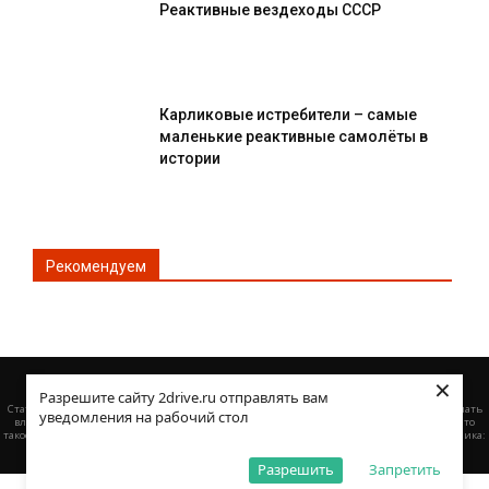
Реактивные вездеходы СССР
Карликовые истребители – самые
маленькие реактивные самолёты в
истории
Рекомендуем
×
© Все права защищены 2DRIVE.RU
Разрешите сайту 2drive.ru отправлять вам
·
Статьи :
Как выбрать подходящую транспортную компанию
Выкуп битых авто: что делать
уведомления на рабочий стол
·
владельцу после ДТП — пошаговая инструкция по продаже поврежденной машины
Что
·
такое быстрое банкротство и кому оно подходит
Закон о банкротстве и имущество должника:
·
·
что могут забрать, а что нет
Агрегаторы грузоперевозок России в 2026 году
Разрешить
Запретить