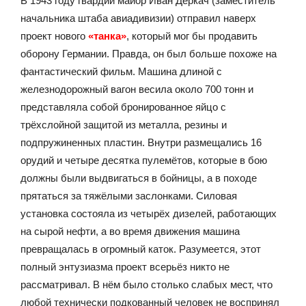
В 1943 году гвардии майор Иван Деркач (заместитель
начальника штаба авиадивизии) отправил наверх
проект нового
«танка»
, который мог бы продавить
оборону Германии. Правда, он был больше похоже на
фантастический фильм. Машина длиной с
железнодорожный вагон весила около 700 тонн и
представляла собой бронированное яйцо с
трёхслойной защитой из металла, резины и
подпружиненных пластин. Внутри размещались 16
орудий и четыре десятка пулемётов, которые в бою
должны были выдвигаться в бойницы, а в походе
прятаться за тяжёлыми заслонками. Силовая
установка состояла из четырёх дизелей, работающих
на сырой нефти, а во время движения машина
превращалась в огромный каток. Разумеется, этот
полный энтузиазма проект всерьёз никто не
рассматривал. В нём было столько слабых мест, что
любой технически подкованный человек не воспринял