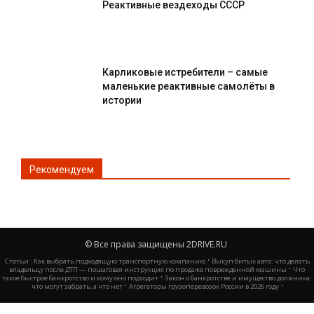
Реактивные вездеходы СССР
Карликовые истребители – самые
маленькие реактивные самолёты в
истории
Рекомендуем
© Все права защищены 2DRIVE.RU
·
Статьи :
Как выбрать подходящую транспортную компанию
Выкуп битых авто: что делать
·
владельцу после ДТП — пошаговая инструкция по продаже поврежденной машины
Что
·
такое быстрое банкротство и кому оно подходит
Закон о банкротстве и имущество должника:
·
·
что могут забрать, а что нет
Агрегаторы грузоперевозок России в 2026 году