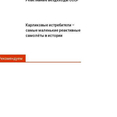
Реактивные вездеходы СССР
Карликовые истребители –
самые маленькие реактивные
самолёты в истории
Рекомендуем