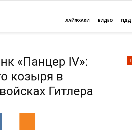
ЛАЙФХАКИ
ВИДЕО
ПДД
нк «Панцер IV»:
го козыря в
войсках Гитлера